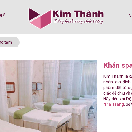
VIẾT
TIN
ng tắm
Khăn sp
Kim Thành là x
nhân, gia đình
phẩm dệt từ sợ
giác dễ chịu và
Hãy đến với
Dệ
Nha Trang
. để