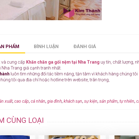
SẢN PHẨM
BÌNH LUẬN
ĐÁNH GIÁ
t và cung cấp
Khăn chăn ga gối nệm tại Nha Trang
uy tín, chất lượng, 
ại Nha Trang giá cạnh tranh nhất.
Thành
luôn tìm những đối tác tiềm năng, tận tâm vì khách hàng chúng tô
chúng tôi qua địa chỉ hoặc hotline trên website, trân trọng,
ản xuất
,
cao cấp
,
cá nhân
,
gia đình
,
khách sạn
,
sự kiện
,
sản phẩm
,
tự nhiên
,
c
M CÙNG LOẠI