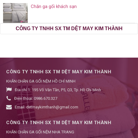
Chăn ga gối khách sạn
CÔNG TY TNHH SX TM DỆT MAY KIM THÀNH
CÔNG TY TNHH SX TM DỆT MAY KIM THÀNH
KHĂN CHĂN GA GỐI NỆM HỒ CHÍ MINH
Địa chỉ 1:
195 Võ Văn Tần, P5, Q3, Tp. Hồ Chí Minh
Điện thoại:
0986.670.327
Email:
detmaykimthanh@gmail.com
CÔNG TY TNHH SX TM DỆT MAY KIM THÀNH
KHĂN CHĂN GA GỐI NỆM NHA TRANG