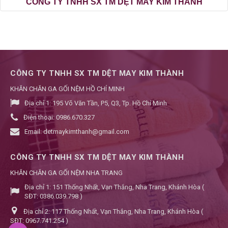
CÔNG TY TNHH SX TM DỆT MAY KIM THÀNH
CÔNG TY TNHH SX TM DỆT MAY KIM THÀNH
KHĂN CHĂN GA GỐI NỆM HỒ CHÍ MINH
Địa chỉ 1:
195 Võ Văn Tần, P5, Q3, Tp. Hồ Chí Minh
Điện thoại:
0986.670.327
Email:
detmaykimthanh@gmail.com
CÔNG TY TNHH SX TM DỆT MAY KIM THÀNH
KHĂN CHĂN GA GỐI NỆM NHA TRANG
Địa chỉ 1:
151 Thống Nhất, Vạn Thắng, Nha Trang, Khánh Hòa (
SĐT: 0386.039.798 )
Địa chỉ 2:
117 Thống Nhất, Vạn Thắng, Nha Trang, Khánh Hòa (
SĐT: 0967.741.254 )