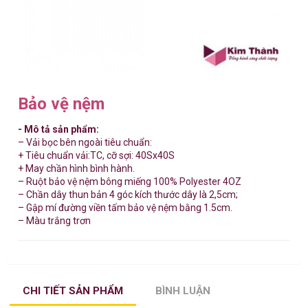
Bảo vệ nệm
- Mô tả sản phẩm:
– Vải bọc bên ngoài tiêu chuẩn:
+ Tiêu chuẩn vải:TC, cỡ sợi: 40Sx40S
+ May chần hình bình hành.
– Ruột bảo vệ nệm bông miếng 100% Polyester 4OZ
– Chần dây thun bản 4 góc kích thước dây là 2,5cm;
– Gập mí đường viền tấm bảo vệ nệm bằng 1.5cm.
– Màu trắng trơn
CHI TIẾT SẢN PHẨM
BÌNH LUẬN