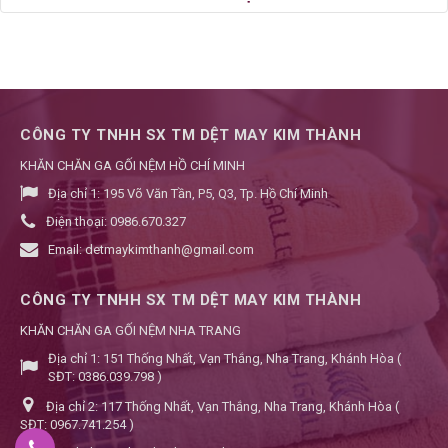
CÔNG TY TNHH SX TM DỆT MAY KIM THÀNH
KHĂN CHĂN GA GỐI NỆM HỒ CHÍ MINH
Địa chỉ 1:
195 Võ Văn Tần, P5, Q3, Tp. Hồ Chí Minh
Điện thoại:
0986.670.327
Email:
detmaykimthanh@gmail.com
CÔNG TY TNHH SX TM DỆT MAY KIM THÀNH
KHĂN CHĂN GA GỐI NỆM NHA TRANG
Địa chỉ 1:
151 Thống Nhất, Vạn Thắng, Nha Trang, Khánh Hòa (
SĐT: 0386.039.798 )
Địa chỉ 2:
117 Thống Nhất, Vạn Thắng, Nha Trang, Khánh Hòa (
SĐT: 0967.741.254 )