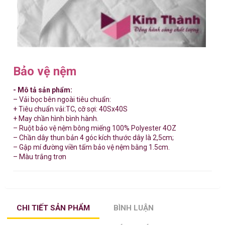
Bảo vệ nệm
- Mô tả sản phẩm:
– Vải bọc bên ngoài tiêu chuẩn:
+ Tiêu chuẩn vải:TC, cỡ sợi: 40Sx40S
+ May chần hình bình hành.
– Ruột bảo vệ nệm bông miếng 100% Polyester 4OZ
– Chần dây thun bản 4 góc kích thước dây là 2,5cm;
– Gập mí đường viền tấm bảo vệ nệm bằng 1.5cm.
– Màu trắng trơn
CHI TIẾT SẢN PHẨM
BÌNH LUẬN